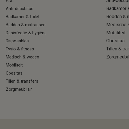
Anti-decub
ADL
Badkamer &
Anti-decubitus
Bedden & 
Badkamer & toilet
Medische a
Bedden & matrassen
Mobiliteit
Desinfectie & hygiëne
Obesitas
Disposables
Tillen & tr
Fysio & fitness
Zorgmeubil
Medisch & wegen
Mobiliteit
Obesitas
Tillen & transfers
Zorgmeubilair