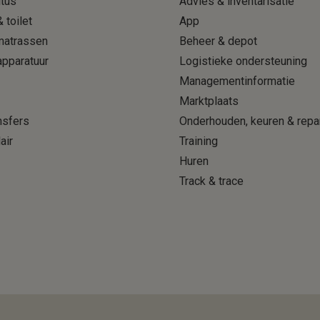
itus
Advies & inventarisatie
 toilet
App
matrassen
Beheer & depot
pparatuur
Logistieke ondersteuning
Managementinformatie
Marktplaats
ansfers
Onderhouden, keuren & repa
air
Training
Huren
Track & trace