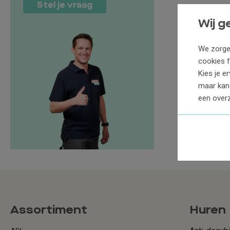
Stel je vraag
Wij g
We zorgen
cookies f
Kies je e
maar kan 
een overz
Assortiment
Huren