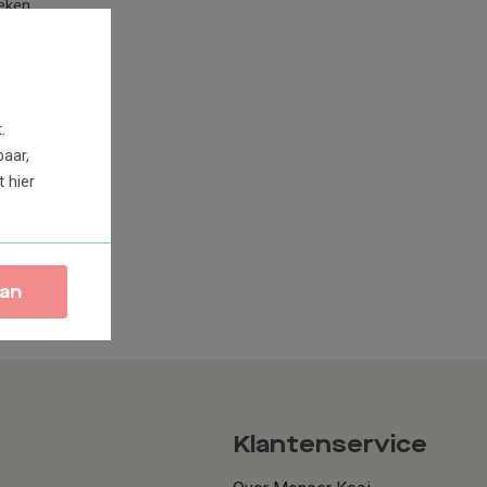
keken
.
baar,
dt
hier
an
Klantenservice