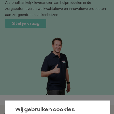
Als onafhankelijk leverancier van hulpmiddelen in de
zorgsector leveren we kwalitatieve en innovatieve producten
aan zorgcentra en ziekenhuizen.
Stel je vraag
Wij gebruiken cookies
Assortiment